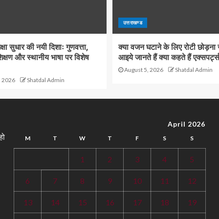
उत्तराखण्ड
क्षा सुधार की नयी दिशाः गुणवत्ता,
क्या वजन घटाने के लिए रोटी छोड़ना 
क्षण और स्थानीय भाषा पर विशेष
आइये जानते हैं क्या कहते हैं एक्सपर्ट्
August 5, 2026
Shatdal Admin
, 2026
Shatdal Admin
April 2026
हो
M
T
W
T
F
S
S
1
2
3
4
5
6
7
8
9
10
11
12
13
14
15
16
17
18
19